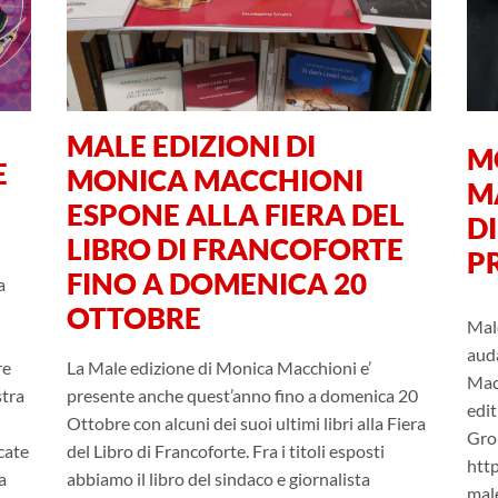
MALE EDIZIONI DI
M
E
MONICA MACCHIONI
MA
ESPONE ALLA FIERA DEL
DI
LIBRO DI FRANCOFORTE
P
FINO A DOMENICA 20
a
OTTOBRE
Male
aud
La Male edizione di Monica Macchioni e’
re
Macc
presente anche quest’anno fino a domenica 20
stra
edit
Ottobre con alcuni dei suoi ultimi libri alla Fiera
Grou
del Libro di Francoforte. Fra i titoli esposti
cate
htt
abbiamo il libro del sindaco e giornalista
a
mal