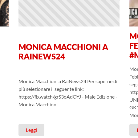
M
F
MONICA MACCHIONI A
#M
RAINEWS24
Mon
Febb
Monica Macchioni a RaiNews24 Per saperne di
segu
più selezionare il seguente link:
htt
https://fb.watch/grS3oAdOYJ - Male Edizione -
UN
Monica Macchioni
GK1
Mon
Leggi