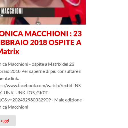
ONICA MACCHIONI : 23
EBBRAIO 2018 OSPITE A
atrix
ica Macchioni - ospite a Matrix del 23
raio 2018 Per saperne di più consultare il
ente link:
ps://www.facebook.com/watch/?extid=NS-
K-UNK-UNK-IOS_GK0T-
C&v=202492980332909 - Male edizione -
ica Macchioni
Leggi